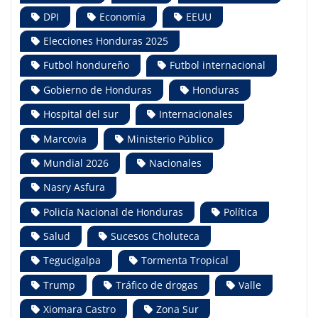
DPI
Economía
EEUU
Elecciones Honduras 2025
Futbol hondureño
Futbol internacional
Gobierno de Honduras
Honduras
Hospital del sur
Internacionales
Marcovia
Ministerio Público
Mundial 2026
Nacionales
Nasry Asfura
Policía Nacional de Honduras
Política
Salud
Sucesos Choluteca
Tegucigalpa
Tormenta Tropical
Trump
Tráfico de drogas
Valle
Xiomara Castro
Zona Sur