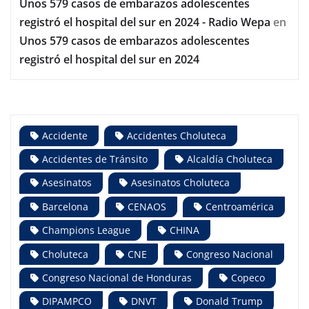
Unos 579 casos de embarazos adolescentes
registró el hospital del sur en 2024 - Radio Wepa
en
Unos 579 casos de embarazos adolescentes
registró el hospital del sur en 2024
Accidente
Accidentes Choluteca
Accidentes de Tránsito
Alcaldía Choluteca
Asesinatos
Asesinatos Choluteca
Barcelona
CENAOS
Centroamérica
Champions League
CHINA
Choluteca
CNE
Congreso Nacional
Congreso Nacional de Honduras
Copeco
DIPAMPCO
DNVT
Donald Trump