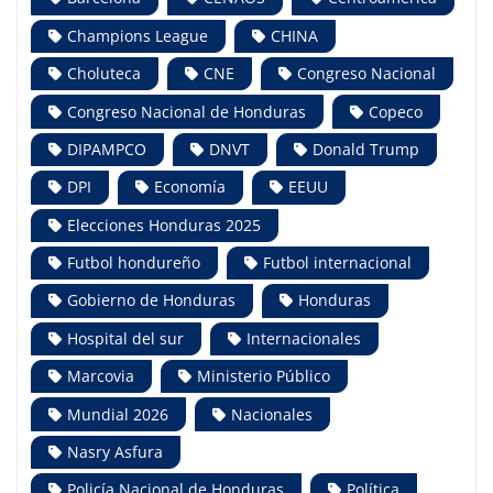
Champions League
CHINA
Choluteca
CNE
Congreso Nacional
Congreso Nacional de Honduras
Copeco
DIPAMPCO
DNVT
Donald Trump
DPI
Economía
EEUU
Elecciones Honduras 2025
Futbol hondureño
Futbol internacional
Gobierno de Honduras
Honduras
Hospital del sur
Internacionales
Marcovia
Ministerio Público
Mundial 2026
Nacionales
Nasry Asfura
Policía Nacional de Honduras
Política