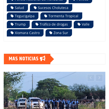
Salud
Sucesos Choluteca
Tegucigalpa
Tormenta Tropical
Trump
Tráfico de drogas
Valle
Xiomara Castro
Zona Sur
MAS NOTICIAS