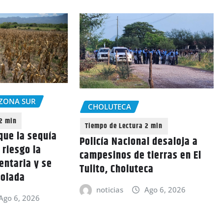
ZONA SUR
CHOLUTECA
que la sequía
Policía Nacional desaloja a
 riesgo la
campesinos de tierras en El
entaria y se
Tulito, Choluteca
rolada
noticias
Ago 6, 2026
Ago 6, 2026