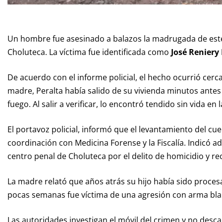
Un hombre fue asesinado a balazos la madrugada de este
Choluteca. La víctima fue identificada como
José Reniery
De acuerdo con el informe policial, el hecho ocurrió cerc
madre, Peralta había salido de su vivienda minutos ant
fuego. Al salir a verificar, lo encontró tendido sin vida en l
El portavoz policial, informó que el levantamiento del cue
coordinación con Medicina Forense y la Fiscalía. Indicó a
centro penal de Choluteca por el delito de homicidio y r
La madre relató que años atrás su hijo había sido proc
pocas semanas fue víctima de una agresión con arma blan
Las autoridades investigan el móvil del crimen y no desca