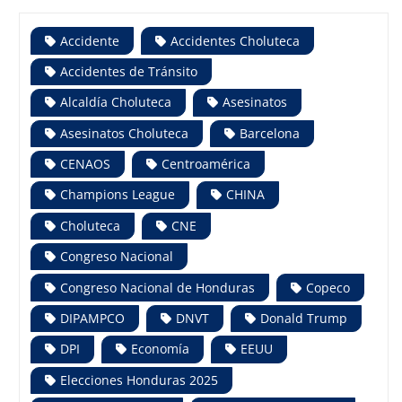
Accidente
Accidentes Choluteca
Accidentes de Tránsito
Alcaldía Choluteca
Asesinatos
Asesinatos Choluteca
Barcelona
CENAOS
Centroamérica
Champions League
CHINA
Choluteca
CNE
Congreso Nacional
Congreso Nacional de Honduras
Copeco
DIPAMPCO
DNVT
Donald Trump
DPI
Economía
EEUU
Elecciones Honduras 2025