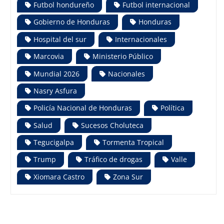
Futbol hondureño
Futbol internacional
Gobierno de Honduras
Honduras
Hospital del sur
Internacionales
Marcovia
Ministerio Público
Mundial 2026
Nacionales
Nasry Asfura
Policía Nacional de Honduras
Política
Salud
Sucesos Choluteca
Tegucigalpa
Tormenta Tropical
Trump
Tráfico de drogas
Valle
Xiomara Castro
Zona Sur