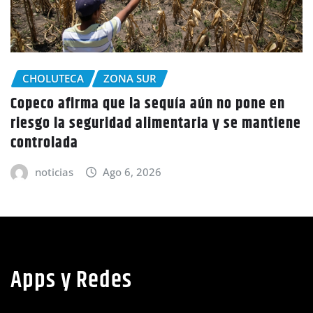
CHOLUTECA
o pone en
Policía Nacional desaloja a campes
 se mantiene
tierras en El Tulito, Choluteca
noticias
Ago 6, 2026
Apps y Redes