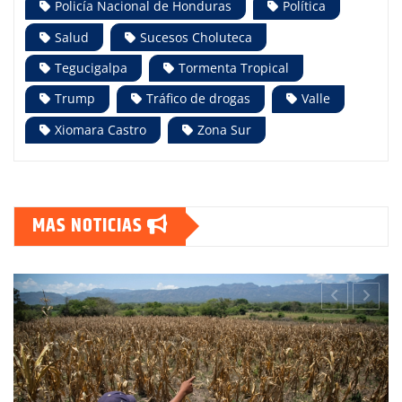
Policía Nacional de Honduras
Política
Salud
Sucesos Choluteca
Tegucigalpa
Tormenta Tropical
Trump
Tráfico de drogas
Valle
Xiomara Castro
Zona Sur
MAS NOTICIAS