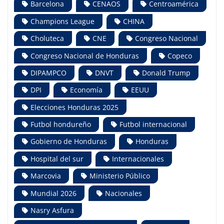
Barcelona
CENAOS
Centroamérica
Champions League
CHINA
Choluteca
CNE
Congreso Nacional
Congreso Nacional de Honduras
Copeco
DIPAMPCO
DNVT
Donald Trump
DPI
Economía
EEUU
Elecciones Honduras 2025
Futbol hondureño
Futbol internacional
Gobierno de Honduras
Honduras
Hospital del sur
Internacionales
Marcovia
Ministerio Público
Mundial 2026
Nacionales
Nasry Asfura