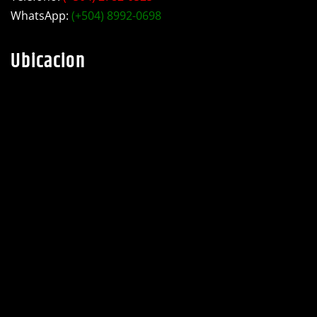
taller industrial Motiño.
Teléfono:
(+504) 2782-0525
WhatsApp:
(+504) 8992-0698
Ubicacion