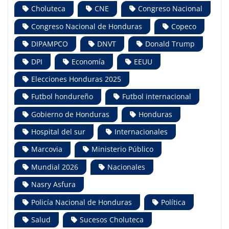
Choluteca
CNE
Congreso Nacional
Congreso Nacional de Honduras
Copeco
DIPAMPCO
DNVT
Donald Trump
DPI
Economía
EEUU
Elecciones Honduras 2025
Futbol hondureño
Futbol internacional
Gobierno de Honduras
Honduras
Hospital del sur
Internacionales
Marcovia
Ministerio Público
Mundial 2026
Nacionales
Nasry Asfura
Policía Nacional de Honduras
Política
Salud
Sucesos Choluteca