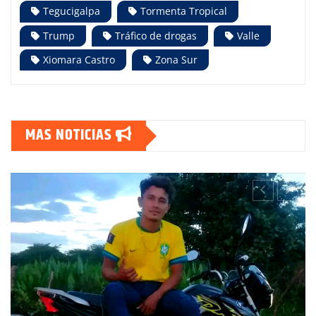
Tegucigalpa
Tormenta Tropical
Trump
Tráfico de drogas
Valle
Xiomara Castro
Zona Sur
MAS NOTICIAS