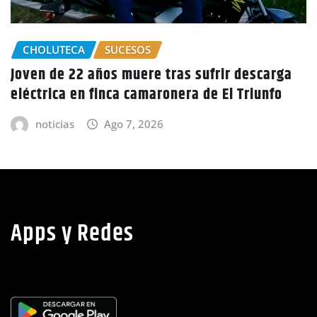
a
GOBIERNO HONDURAS
NACIONALES
CIDH escucha denuncias por uso de juicios
políticos y debilidad de la independencia
judicial en Honduras
noticias
Ago 6, 2026
Apps y Redes