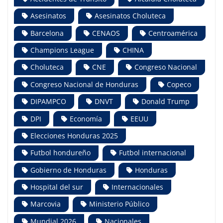
Asesinatos
Asesinatos Choluteca
Barcelona
CENAOS
Centroamérica
Champions League
CHINA
Choluteca
CNE
Congreso Nacional
Congreso Nacional de Honduras
Copeco
DIPAMPCO
DNVT
Donald Trump
DPI
Economía
EEUU
Elecciones Honduras 2025
Futbol hondureño
Futbol internacional
Gobierno de Honduras
Honduras
Hospital del sur
Internacionales
Marcovia
Ministerio Público
Mundial 2026
Nacionales