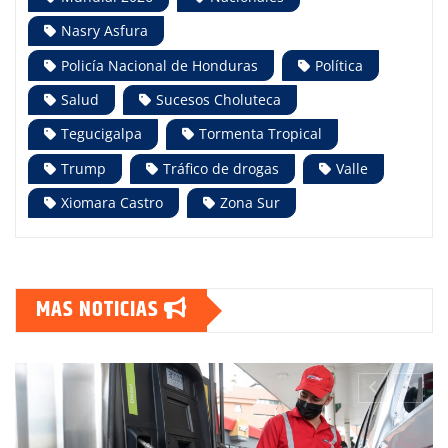
Nasry Asfura
Policía Nacional de Honduras
Política
Salud
Sucesos Choluteca
Tegucigalpa
Tormenta Tropical
Trump
Tráfico de drogas
Valle
Xiomara Castro
Zona Sur
MAS NOTICIAS