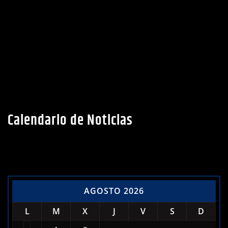
Calendario de Noticias
AGOSTO 2026
L
M
X
J
V
S
D