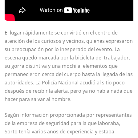
El lugar rápidamente se convirtió en el centro de
atención de los curiosos y vecinos, quienes expresaron
su preocupación por lo inesperado del evento. La
escena quedó marcada por la bicicleta del trabajador,
su gorra distintiva y una mochila, elementos que
permanecieron cerca del cuerpo hasta la llegada de las
autoridades. La Policía Nacional acudió al sitio poco
después de recibir la alerta, pero ya no había nada que
hacer para salvar al hombre.
Según información proporcionada por representantes
de la empresa de seguridad para la que laboraba,
Sorto tenía varios años de experiencia y estaba