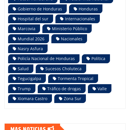
Gobierno de Honduras
Honduras
Hospital del sur
Internacionales
Marcovia
Ministerio Público
Mundial 2026
Nacionales
Nasry Asfura
Policía Nacional de Honduras
Política
Salud
Sucesos Choluteca
Tegucigalpa
Tormenta Tropical
Trump
Tráfico de drogas
Valle
Xiomara Castro
Zona Sur
MAS NOTICIAS