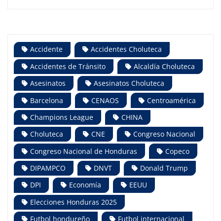
Accidente
Accidentes Choluteca
Accidentes de Tránsito
Alcaldía Choluteca
Asesinatos
Asesinatos Choluteca
Barcelona
CENAOS
Centroamérica
Champions League
CHINA
Choluteca
CNE
Congreso Nacional
Congreso Nacional de Honduras
Copeco
DIPAMPCO
DNVT
Donald Trump
DPI
Economía
EEUU
Elecciones Honduras 2025
Futbol hondureño
Futbol internacional