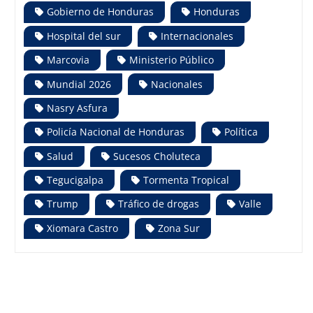
Gobierno de Honduras
Honduras
Hospital del sur
Internacionales
Marcovia
Ministerio Público
Mundial 2026
Nacionales
Nasry Asfura
Policía Nacional de Honduras
Política
Salud
Sucesos Choluteca
Tegucigalpa
Tormenta Tropical
Trump
Tráfico de drogas
Valle
Xiomara Castro
Zona Sur