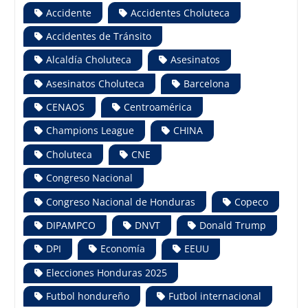
Accidente
Accidentes Choluteca
Accidentes de Tránsito
Alcaldía Choluteca
Asesinatos
Asesinatos Choluteca
Barcelona
CENAOS
Centroamérica
Champions League
CHINA
Choluteca
CNE
Congreso Nacional
Congreso Nacional de Honduras
Copeco
DIPAMPCO
DNVT
Donald Trump
DPI
Economía
EEUU
Elecciones Honduras 2025
Futbol hondureño
Futbol internacional