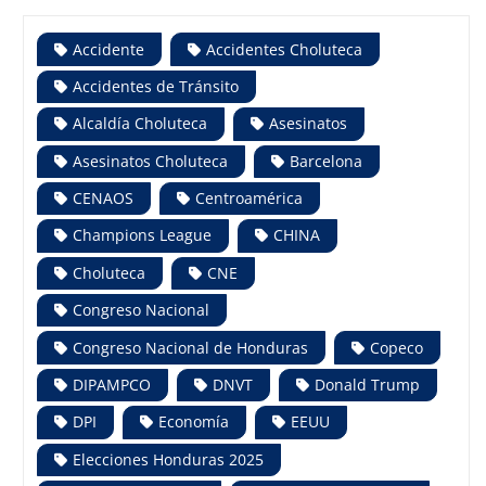
Accidente
Accidentes Choluteca
Accidentes de Tránsito
Alcaldía Choluteca
Asesinatos
Asesinatos Choluteca
Barcelona
CENAOS
Centroamérica
Champions League
CHINA
Choluteca
CNE
Congreso Nacional
Congreso Nacional de Honduras
Copeco
DIPAMPCO
DNVT
Donald Trump
DPI
Economía
EEUU
Elecciones Honduras 2025