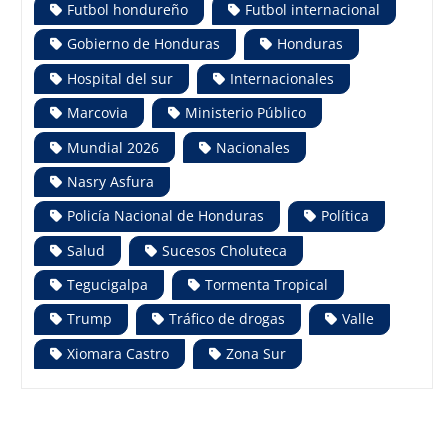
Futbol hondureño
Futbol internacional
Gobierno de Honduras
Honduras
Hospital del sur
Internacionales
Marcovia
Ministerio Público
Mundial 2026
Nacionales
Nasry Asfura
Policía Nacional de Honduras
Política
Salud
Sucesos Choluteca
Tegucigalpa
Tormenta Tropical
Trump
Tráfico de drogas
Valle
Xiomara Castro
Zona Sur