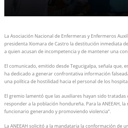
La Asociación Nacional de Enfermeras y Enfermeros Auxil
presidenta Xiomara de Castro la destitución inmediata de l
a quien acusan de incompetencia y de mantener una conf
El comunicado, emitido desde Tegucigalpa, señala que, e
ha dedicado a generar confrontativa información falseada 
una política de hostilidad hacia el personal de los hospita
El gremio lamentó que las auxiliares hayan sido tratadas
responder a la población hondureña. Para la ANEEAH, la 
funcionario generando y promoviendo violencia”.
La ANEEAH solicitó a la mandataria la conformación de una