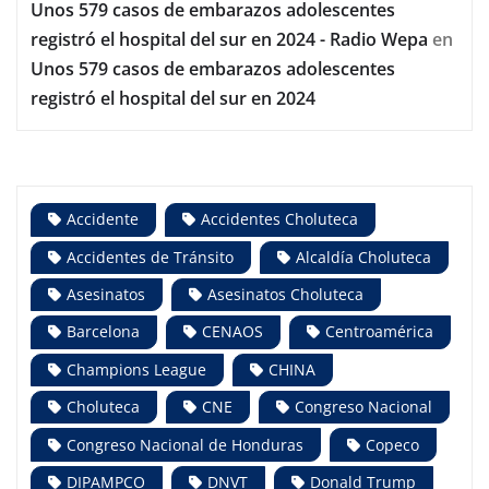
Unos 579 casos de embarazos adolescentes
registró el hospital del sur en 2024 - Radio Wepa
en
Unos 579 casos de embarazos adolescentes
registró el hospital del sur en 2024
Accidente
Accidentes Choluteca
Accidentes de Tránsito
Alcaldía Choluteca
Asesinatos
Asesinatos Choluteca
Barcelona
CENAOS
Centroamérica
Champions League
CHINA
Choluteca
CNE
Congreso Nacional
Congreso Nacional de Honduras
Copeco
DIPAMPCO
DNVT
Donald Trump