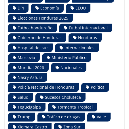
DPI
Economía
EEUU
Elecciones Honduras 2025
Futbol hondureño
Futbol internacional
Gobierno de Honduras
Honduras
Hospital del sur
Internacionales
Marcovia
Ministerio Público
Mundial 2026
Nacionales
Nasry Asfura
Policía Nacional de Honduras
Política
Salud
Sucesos Choluteca
Tegucigalpa
Tormenta Tropical
Trump
Tráfico de drogas
Valle
Xiomara Castro
Zona Sur