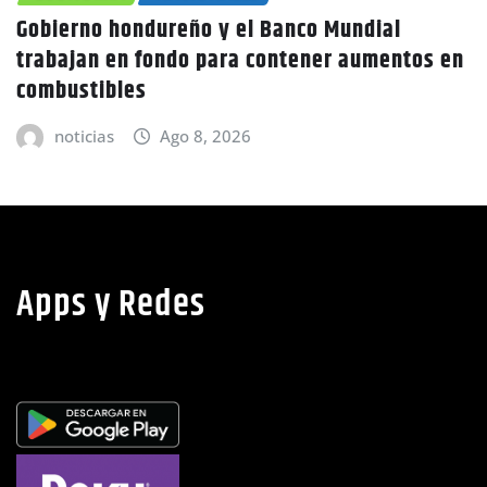
ierno hondureño y el Banco Mundial
CH
bajan en fondo para contener aumentos en
Caní
bustibles
advi
noticias
Ago 8, 2026
Apps y Redes