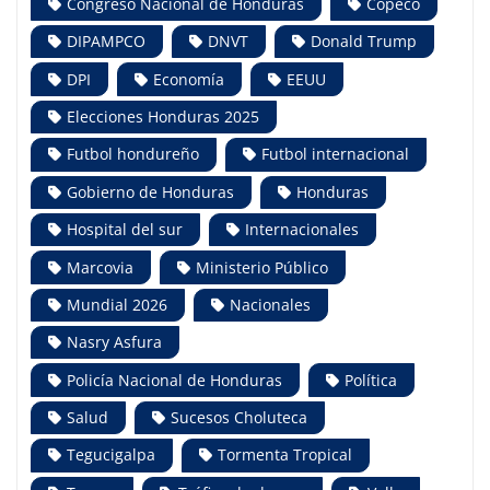
Congreso Nacional de Honduras
Copeco
DIPAMPCO
DNVT
Donald Trump
DPI
Economía
EEUU
Elecciones Honduras 2025
Futbol hondureño
Futbol internacional
Gobierno de Honduras
Honduras
Hospital del sur
Internacionales
Marcovia
Ministerio Público
Mundial 2026
Nacionales
Nasry Asfura
Policía Nacional de Honduras
Política
Salud
Sucesos Choluteca
Tegucigalpa
Tormenta Tropical