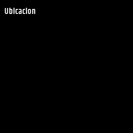
Teléfono:
(+504) 2782-0525
WhatsApp:
(+504) 8992-0698
Ubicacion