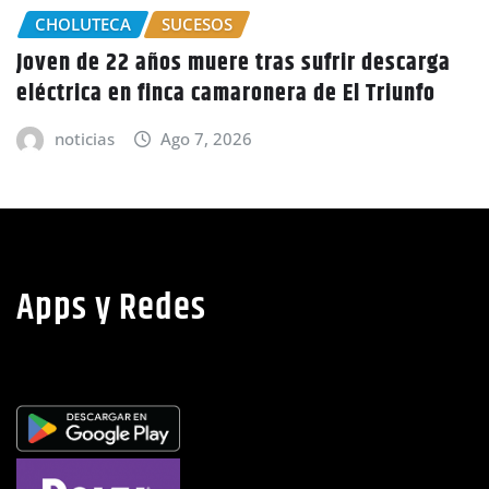
ga
GOBIERNO HONDURAS
NACIONALES
o
CIDH escucha denuncias por uso de juicios
políticos y debilidad de la independencia
judicial en Honduras
noticias
Ago 6, 2026
Apps y Redes