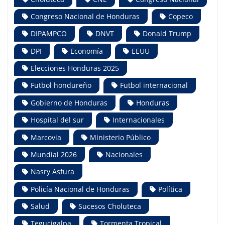
Congreso Nacional de Honduras
Copeco
DIPAMPCO
DNVT
Donald Trump
DPI
Economía
EEUU
Elecciones Honduras 2025
Futbol hondureño
Futbol internacional
Gobierno de Honduras
Honduras
Hospital del sur
Internacionales
Marcovia
Ministerio Público
Mundial 2026
Nacionales
Nasry Asfura
Policía Nacional de Honduras
Política
Salud
Sucesos Choluteca
Tegucigalpa
Tormenta Tropical