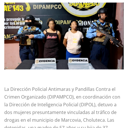
La Dirección Policial Antimaras y Pandillas Contra el
Crimen Organizado (DIPAMPCO), en coordinación con
la Dirección de Inteligencia Policial (DIPOL), detuvo a
dos mujeres presuntamente vinculadas al tráfico de
drogas en el municipio de Marcovia, Choluteca. Las
detenidas, una madre de 57 años y su hija de 37,