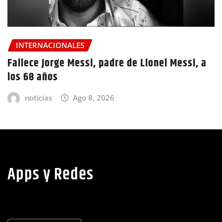
ECONOMÍA
NACIONALES
Gobierno hondureño y el Banco Mundial
 a
trabajan en fondo para contener aumentos 
combustibles
noticias
Ago 8, 2026
Apps y Redes