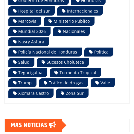
Gobierno de Honduras
Honduras
Hospital del sur
Internacionales
Marcovia
Ministerio Público
Mundial 2026
Nacionales
Nasry Asfura
Policía Nacional de Honduras
Política
Salud
Sucesos Choluteca
Tegucigalpa
Tormenta Tropical
Trump
Tráfico de drogas
Valle
Xiomara Castro
Zona Sur
MAS NOTICIAS