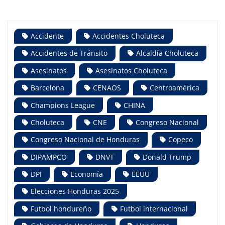
Accidente
Accidentes Choluteca
Accidentes de Tránsito
Alcaldía Choluteca
Asesinatos
Asesinatos Choluteca
Barcelona
CENAOS
Centroamérica
Champions League
CHINA
Choluteca
CNE
Congreso Nacional
Congreso Nacional de Honduras
Copeco
DIPAMPCO
DNVT
Donald Trump
DPI
Economía
EEUU
Elecciones Honduras 2025
Futbol hondureño
Futbol internacional