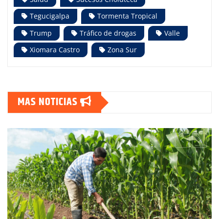
Tegucigalpa
Tormenta Tropical
Trump
Tráfico de drogas
Valle
Xiomara Castro
Zona Sur
MAS NOTICIAS