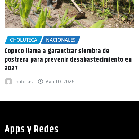
CHOLU
A dispar
TECA
NACIONALES
el munic
llama a garantizar siembra de
a para prevenir desabastecimiento en
notic
ias
Ago 10, 2026
Apps y Redes