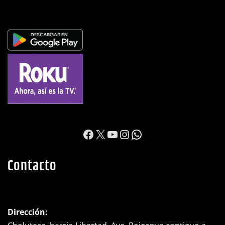
https://www.facebook.c
X
YouTube
Instagram
WhatsApp
Contacto
Dirección:
Choluteca, barrio Libertad, Ave. Bojorque contiguo a