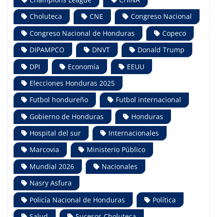
Choluteca
CNE
Congreso Nacional
Congreso Nacional de Honduras
Copeco
DIPAMPCO
DNVT
Donald Trump
DPI
Economía
EEUU
Elecciones Honduras 2025
Futbol hondureño
Futbol internacional
Gobierno de Honduras
Honduras
Hospital del sur
Internacionales
Marcovia
Ministerio Público
Mundial 2026
Nacionales
Nasry Asfura
Policía Nacional de Honduras
Política
Salud
Sucesos Choluteca