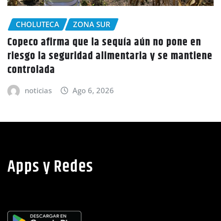
CHOLUTECA
o pone en
Policía Nacional desaloja a campes
 se mantiene
tierras en El Tulito, Choluteca
noticias
Ago 6, 2026
Apps y Redes