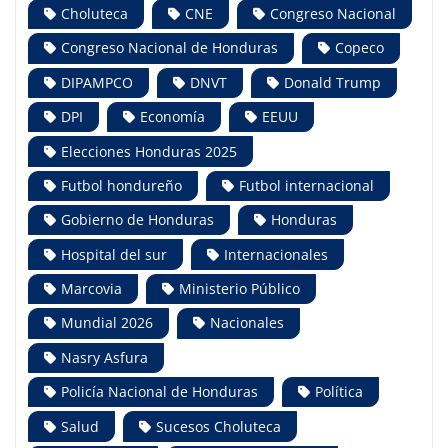
Choluteca
CNE
Congreso Nacional
Congreso Nacional de Honduras
Copeco
DIPAMPCO
DNVT
Donald Trump
DPI
Economía
EEUU
Elecciones Honduras 2025
Futbol hondureño
Futbol internacional
Gobierno de Honduras
Honduras
Hospital del sur
Internacionales
Marcovia
Ministerio Público
Mundial 2026
Nacionales
Nasry Asfura
Policía Nacional de Honduras
Política
Salud
Sucesos Choluteca