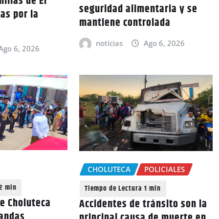
ilias de El
seguridad alimentaria y se
as por la
mantiene controlada
noticias
Ago 6, 2026
Ago 6, 2026
CHOLUTECA
POLICIALES
de Choluteca
Accidentes de tránsito son la
bandas
principal causa de muerte en