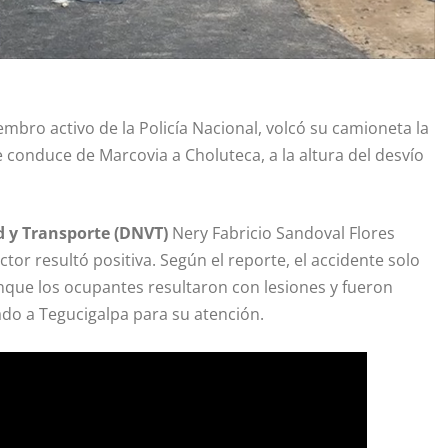
ro activo de la Policía Nacional, volcó su camioneta la
conduce de Marcovia a Choluteca, a la altura del desvío
d y Transporte (DNVT)
Nery Fabricio Sandoval Flores
or resultó positiva. Según el reporte, el accidente solo
que los ocupantes resultaron con lesiones y fueron
vado a Tegucigalpa para su atención.