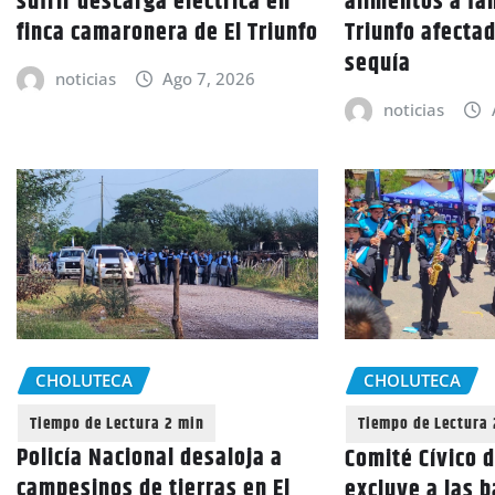
sufrir descarga eléctrica en
alimentos a fam
finca camaronera de El Triunfo
Triunfo afectad
sequía
noticias
Ago 7, 2026
noticias
CHOLUTECA
CHOLUTECA
Policía Nacional desaloja a
Comité Cívico 
campesinos de tierras en El
excluye a las 