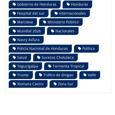
Gobierno de Honduras
Honduras
Hospital del sur
Internacionales
Marcovia
Ministerio Público
Mundial 2026
Nacionales
Nasry Asfura
Policía Nacional de Honduras
Política
Salud
Sucesos Choluteca
Tegucigalpa
Tormenta Tropical
Trump
Tráfico de drogas
Valle
Xiomara Castro
Zona Sur