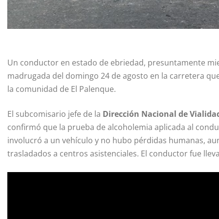
Un conductor en estado de ebriedad, presuntamente miemb
madrugada del domingo 24 de agosto en la carretera que 
la comunidad de El Palenque.
El subcomisario jefe de la
Dirección Nacional de Vialida
confirmó que la prueba de alcoholemia aplicada al conduct
involucró a un vehículo y no hubo pérdidas humanas, aun
trasladados a centros asistenciales. El conductor fue lle