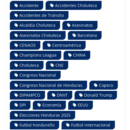
Accidente
Accidentes Choluteca
Accidentes de Tránsito
Alcaldía Choluteca
Asesinatos
Asesinatos Choluteca
Barcelona
CENAOS
Centroamérica
Champions League
CHINA
Choluteca
CNE
Congreso Nacional
Congreso Nacional de Honduras
Copeco
DIPAMPCO
DNVT
Donald Trump
DPI
Economía
EEUU
Elecciones Honduras 2025
Futbol hondureño
Futbol internacional