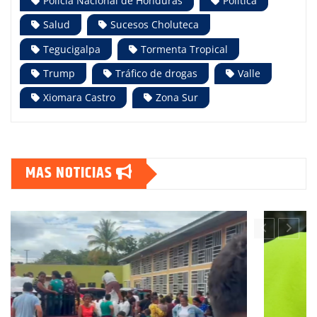
Policía Nacional de Honduras
Política
Salud
Sucesos Choluteca
Tegucigalpa
Tormenta Tropical
Trump
Tráfico de drogas
Valle
Xiomara Castro
Zona Sur
MAS NOTICIAS