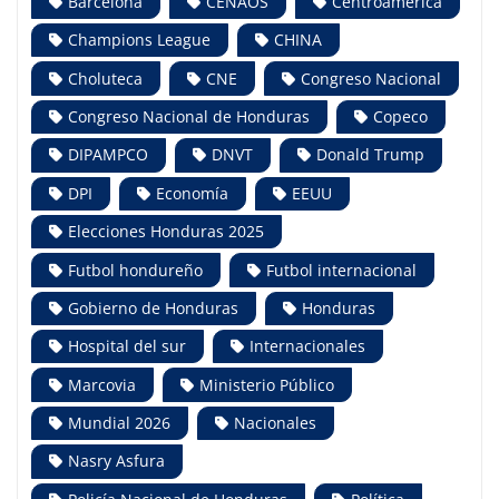
Barcelona
CENAOS
Centroamérica
Champions League
CHINA
Choluteca
CNE
Congreso Nacional
Congreso Nacional de Honduras
Copeco
DIPAMPCO
DNVT
Donald Trump
DPI
Economía
EEUU
Elecciones Honduras 2025
Futbol hondureño
Futbol internacional
Gobierno de Honduras
Honduras
Hospital del sur
Internacionales
Marcovia
Ministerio Público
Mundial 2026
Nacionales
Nasry Asfura