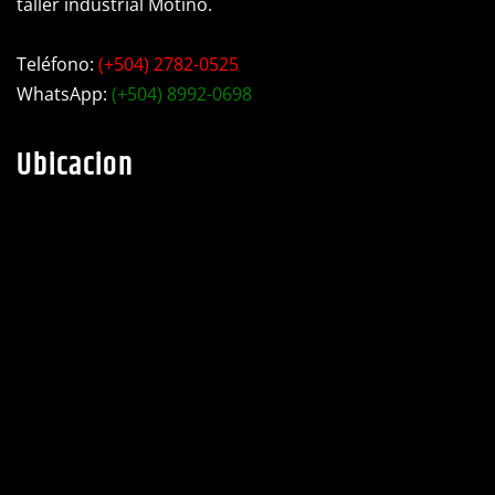
Choluteca, barrio Libertad, Ave. Bojorque contiguo a
taller industrial Motiño.
Teléfono:
(+504) 2782-0525
WhatsApp:
(+504) 8992-0698
Ubicacion