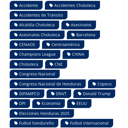
Accidente
Accidentes Choluteca
Accidentes de Tránsito
Alcaldía Choluteca
Asesinatos
Asesinatos Choluteca
Barcelona
CENAOS
Centroamérica
Champions League
CHINA
Choluteca
CNE
Congreso Nacional
Congreso Nacional de Honduras
Copeco
DIPAMPCO
DNVT
Donald Trump
DPI
Economía
EEUU
Elecciones Honduras 2025
Futbol hondureño
Futbol internacional