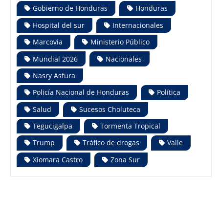
Gobierno de Honduras
Honduras
Hospital del sur
Internacionales
Marcovia
Ministerio Público
Mundial 2026
Nacionales
Nasry Asfura
Policía Nacional de Honduras
Política
Salud
Sucesos Choluteca
Tegucigalpa
Tormenta Tropical
Trump
Tráfico de drogas
Valle
Xiomara Castro
Zona Sur