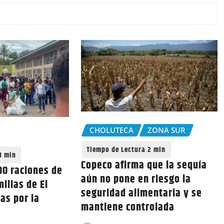
CHOLUTECA
ZONA SUR
Copeco afirma que la sequía
0 raciones de
aún no pone en riesgo la
ilias de El
seguridad alimentaria y se
as por la
mantiene controlada