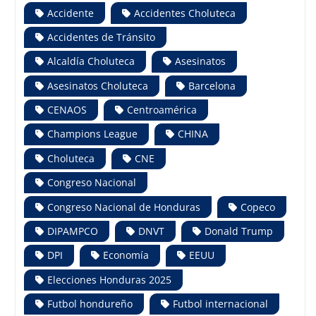
Accidente
Accidentes Choluteca
Accidentes de Tránsito
Alcaldía Choluteca
Asesinatos
Asesinatos Choluteca
Barcelona
CENAOS
Centroamérica
Champions League
CHINA
Choluteca
CNE
Congreso Nacional
Congreso Nacional de Honduras
Copeco
DIPAMPCO
DNVT
Donald Trump
DPI
Economía
EEUU
Elecciones Honduras 2025
Futbol hondureño
Futbol internacional