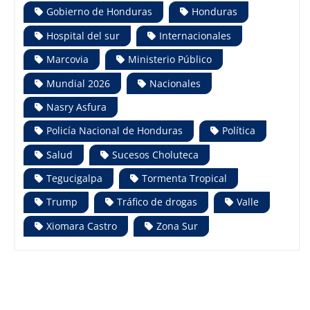
Gobierno de Honduras
Honduras
Hospital del sur
Internacionales
Marcovia
Ministerio Público
Mundial 2026
Nacionales
Nasry Asfura
Policía Nacional de Honduras
Política
Salud
Sucesos Choluteca
Tegucigalpa
Tormenta Tropical
Trump
Tráfico de drogas
Valle
Xiomara Castro
Zona Sur