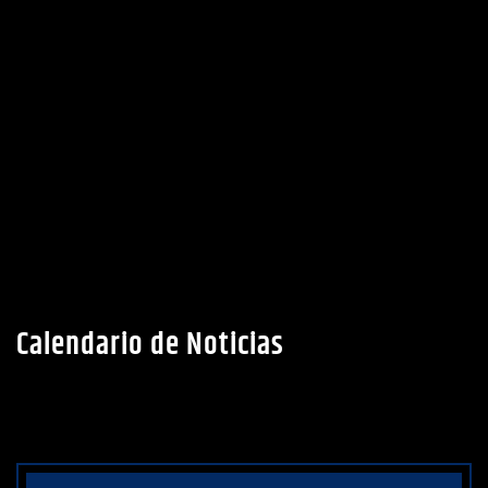
Calendario de Noticias
AGOSTO 2026
L
M
X
J
V
S
D