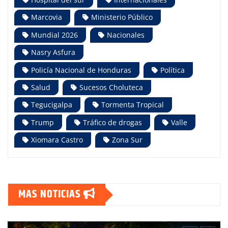
Marcovia
Ministerio Público
Mundial 2026
Nacionales
Nasry Asfura
Policía Nacional de Honduras
Política
Salud
Sucesos Choluteca
Tegucigalpa
Tormenta Tropical
Trump
Tráfico de drogas
Valle
Xiomara Castro
Zona Sur
MAS NOTICIAS