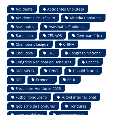
Accidente
Accidentes Choluteca
Accidentes de Tránsito
Alcaldía Choluteca
Asesinatos
Asesinatos Choluteca
Barcelona
CENAOS
Centroamérica
Champions League
CHINA
Choluteca
CNE
Congreso Nacional
Congreso Nacional de Honduras
Copeco
DIPAMPCO
DNVT
Donald Trump
DPI
Economía
EEUU
Elecciones Honduras 2025
Futbol hondureño
Futbol internacional
Gobierno de Honduras
Honduras
Hospital del sur
Internacionales