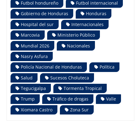
Futbol hondureño
Futbol internacional
Gobierno de Honduras
Honduras
Hospital del sur
Internacionales
Marcovia
Ministerio Público
Mundial 2026
Nacionales
Nasry Asfura
Policía Nacional de Honduras
Política
Salud
Sucesos Choluteca
Tegucigalpa
Tormenta Tropical
Trump
Tráfico de drogas
Valle
Xiomara Castro
Zona Sur