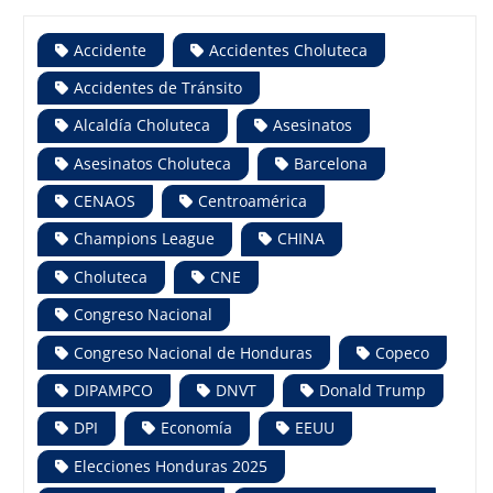
Accidente
Accidentes Choluteca
Accidentes de Tránsito
Alcaldía Choluteca
Asesinatos
Asesinatos Choluteca
Barcelona
CENAOS
Centroamérica
Champions League
CHINA
Choluteca
CNE
Congreso Nacional
Congreso Nacional de Honduras
Copeco
DIPAMPCO
DNVT
Donald Trump
DPI
Economía
EEUU
Elecciones Honduras 2025