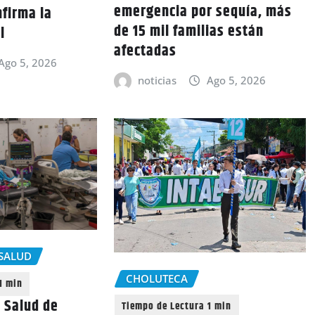
emergencia por sequía, más
nfirma la
de 15 mil familias están
l
afectadas
Ago 5, 2026
noticias
Ago 5, 2026
SALUD
CHOLUTECA
 Salud de