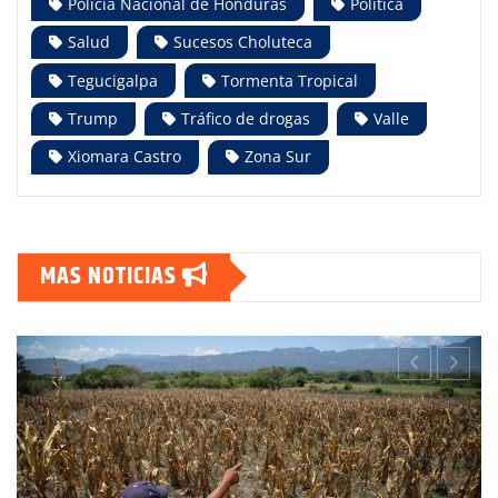
Policía Nacional de Honduras
Política
Salud
Sucesos Choluteca
Tegucigalpa
Tormenta Tropical
Trump
Tráfico de drogas
Valle
Xiomara Castro
Zona Sur
MAS NOTICIAS