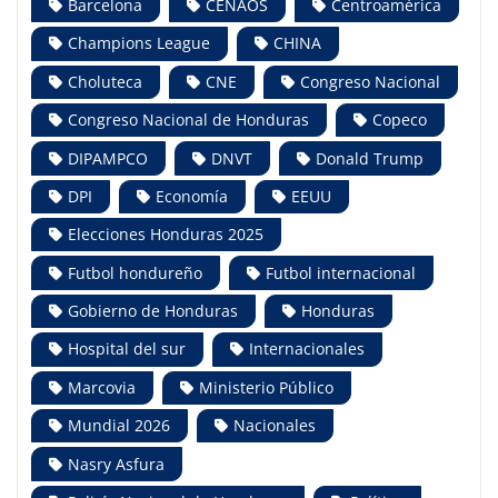
Barcelona
CENAOS
Centroamérica
Champions League
CHINA
Choluteca
CNE
Congreso Nacional
Congreso Nacional de Honduras
Copeco
DIPAMPCO
DNVT
Donald Trump
DPI
Economía
EEUU
Elecciones Honduras 2025
Futbol hondureño
Futbol internacional
Gobierno de Honduras
Honduras
Hospital del sur
Internacionales
Marcovia
Ministerio Público
Mundial 2026
Nacionales
Nasry Asfura