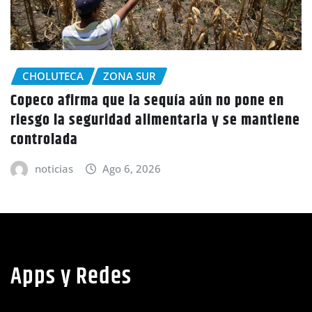
CHOLUTECA
Policía Nacional desaloja a campesinos de
ne
tierras en El Tulito, Choluteca
noticias
Ago 6, 2026
Apps y Redes