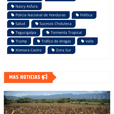
Nasry Asfura
Policía Nacional de Honduras
Política
Salud
Sucesos Choluteca
Tegucigalpa
Tormenta Tropical
Trump
Tráfico de drogas
Valle
Xiomara Castro
Zona Sur
MAS NOTICIAS