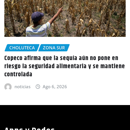
CHOLUTECA
ía aún no pone en
Policía Nacional desaloja 
ntaria y se mantiene
tierras en El Tulito, Cholut
noticias
Ago 6, 2026
Apps y Redes