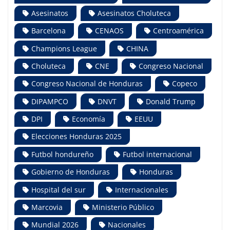
Asesinatos
Asesinatos Choluteca
Barcelona
CENAOS
Centroamérica
Champions League
CHINA
Choluteca
CNE
Congreso Nacional
Congreso Nacional de Honduras
Copeco
DIPAMPCO
DNVT
Donald Trump
DPI
Economía
EEUU
Elecciones Honduras 2025
Futbol hondureño
Futbol internacional
Gobierno de Honduras
Honduras
Hospital del sur
Internacionales
Marcovia
Ministerio Público
Mundial 2026
Nacionales