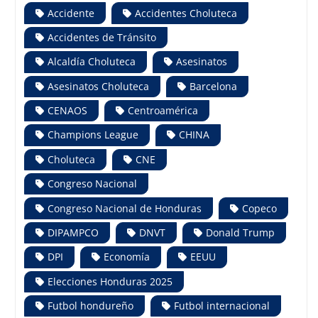
Accidente
Accidentes Choluteca
Accidentes de Tránsito
Alcaldía Choluteca
Asesinatos
Asesinatos Choluteca
Barcelona
CENAOS
Centroamérica
Champions League
CHINA
Choluteca
CNE
Congreso Nacional
Congreso Nacional de Honduras
Copeco
DIPAMPCO
DNVT
Donald Trump
DPI
Economía
EEUU
Elecciones Honduras 2025
Futbol hondureño
Futbol internacional