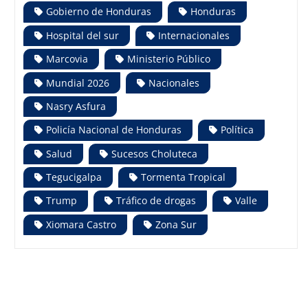
Gobierno de Honduras
Honduras
Hospital del sur
Internacionales
Marcovia
Ministerio Público
Mundial 2026
Nacionales
Nasry Asfura
Policía Nacional de Honduras
Política
Salud
Sucesos Choluteca
Tegucigalpa
Tormenta Tropical
Trump
Tráfico de drogas
Valle
Xiomara Castro
Zona Sur