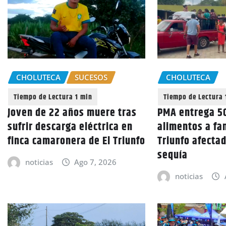
CHOLUTECA
SUCESOS
CHOLUTECA
Joven de 22 años muere tras
PMA entrega 50
sufrir descarga eléctrica en
alimentos a fam
finca camaronera de El Triunfo
Triunfo afectad
sequía
noticias
Ago 7, 2026
noticias