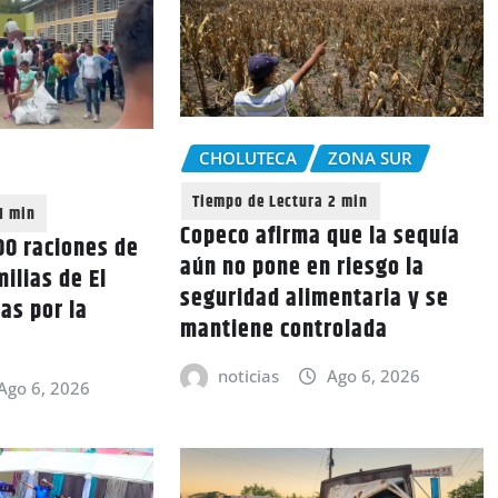
CHOLUTECA
ZONA SUR
Copeco afirma que la sequía
0 raciones de
aún no pone en riesgo la
ilias de El
seguridad alimentaria y se
as por la
mantiene controlada
noticias
Ago 6, 2026
Ago 6, 2026