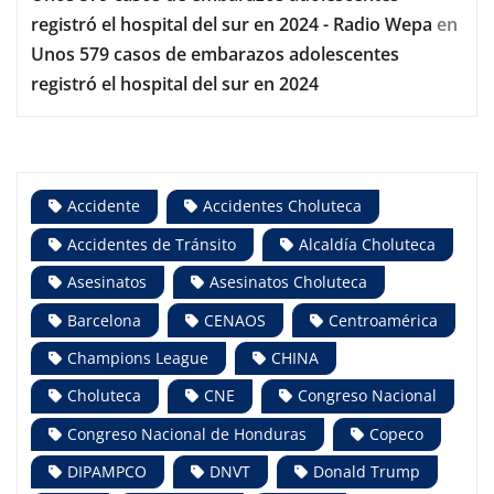
registró el hospital del sur en 2024 - Radio Wepa
en
Unos 579 casos de embarazos adolescentes
registró el hospital del sur en 2024
Accidente
Accidentes Choluteca
Accidentes de Tránsito
Alcaldía Choluteca
Asesinatos
Asesinatos Choluteca
Barcelona
CENAOS
Centroamérica
Champions League
CHINA
Choluteca
CNE
Congreso Nacional
Congreso Nacional de Honduras
Copeco
DIPAMPCO
DNVT
Donald Trump