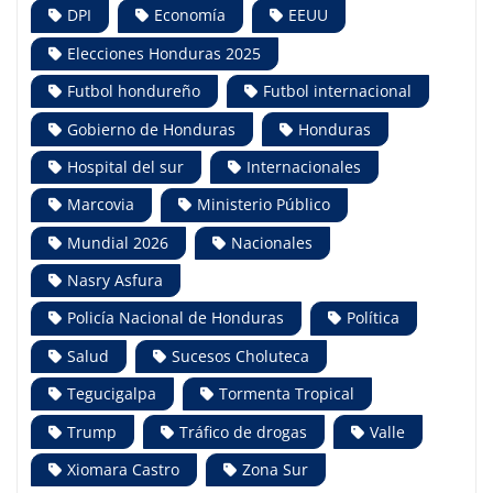
DPI
Economía
EEUU
Elecciones Honduras 2025
Futbol hondureño
Futbol internacional
Gobierno de Honduras
Honduras
Hospital del sur
Internacionales
Marcovia
Ministerio Público
Mundial 2026
Nacionales
Nasry Asfura
Policía Nacional de Honduras
Política
Salud
Sucesos Choluteca
Tegucigalpa
Tormenta Tropical
Trump
Tráfico de drogas
Valle
Xiomara Castro
Zona Sur