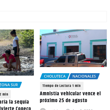
CHOLUTECA
NACIONALES
ZONA SUR
Amnistía vehicular vence el
próximo 25 de agosto
aría la sequía
dvierte Copeco