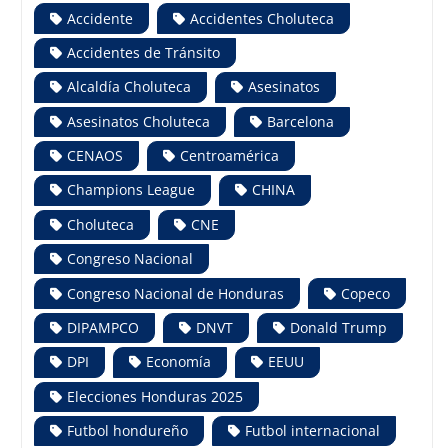
Accidente
Accidentes Choluteca
Accidentes de Tránsito
Alcaldía Choluteca
Asesinatos
Asesinatos Choluteca
Barcelona
CENAOS
Centroamérica
Champions League
CHINA
Choluteca
CNE
Congreso Nacional
Congreso Nacional de Honduras
Copeco
DIPAMPCO
DNVT
Donald Trump
DPI
Economía
EEUU
Elecciones Honduras 2025
Futbol hondureño
Futbol internacional