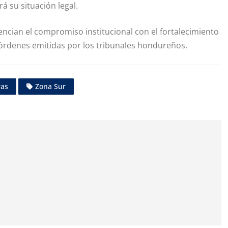
á su situación legal.
dencian el compromiso institucional con el fortalecimiento
s órdenes emitidas por los tribunales hondureños.
ras
Zona Sur