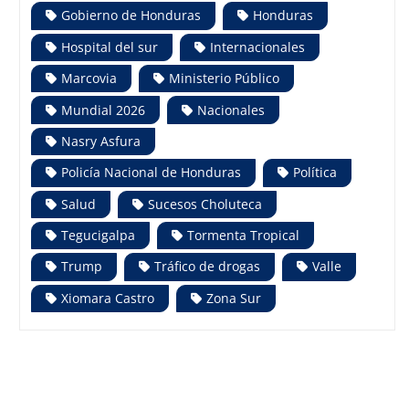
Gobierno de Honduras
Honduras
Hospital del sur
Internacionales
Marcovia
Ministerio Público
Mundial 2026
Nacionales
Nasry Asfura
Policía Nacional de Honduras
Política
Salud
Sucesos Choluteca
Tegucigalpa
Tormenta Tropical
Trump
Tráfico de drogas
Valle
Xiomara Castro
Zona Sur