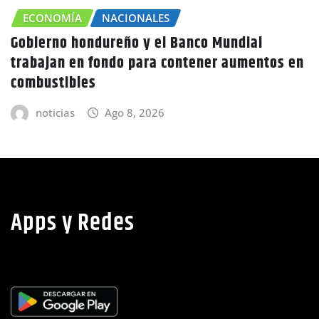
MÍA
NACIONALES
o hondureño y el Banco Mundial
CHOLU
n en fondo para contener aumentos en
Canícula
tibles
adviert
ias
Ago 8, 2026
notic
Apps y Redes