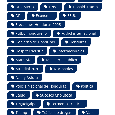
DIPAMPCO
DNVT
Donald Trump
DPI
Economía
EEUU
Elecciones Honduras 2025
Futbol hondureño
Futbol internacional
Gobierno de Honduras
Honduras
Hospital del sur
Internacionales
Marcovia
Ministerio Público
Mundial 2026
Nacionales
Nasry Asfura
Policía Nacional de Honduras
Política
Salud
Sucesos Choluteca
Tegucigalpa
Tormenta Tropical
Trump
Tráfico de drogas
Valle