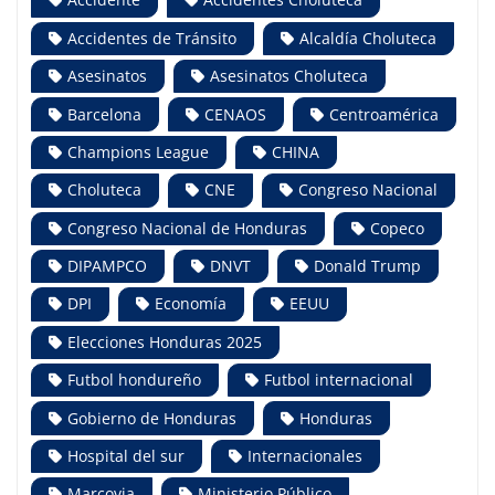
Accidentes de Tránsito
Alcaldía Choluteca
Asesinatos
Asesinatos Choluteca
Barcelona
CENAOS
Centroamérica
Champions League
CHINA
Choluteca
CNE
Congreso Nacional
Congreso Nacional de Honduras
Copeco
DIPAMPCO
DNVT
Donald Trump
DPI
Economía
EEUU
Elecciones Honduras 2025
Futbol hondureño
Futbol internacional
Gobierno de Honduras
Honduras
Hospital del sur
Internacionales
Marcovia
Ministerio Público