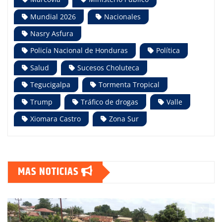
Mundial 2026
Nacionales
Nasry Asfura
Policía Nacional de Honduras
Política
Salud
Sucesos Choluteca
Tegucigalpa
Tormenta Tropical
Trump
Tráfico de drogas
Valle
Xiomara Castro
Zona Sur
MAS NOTICIAS