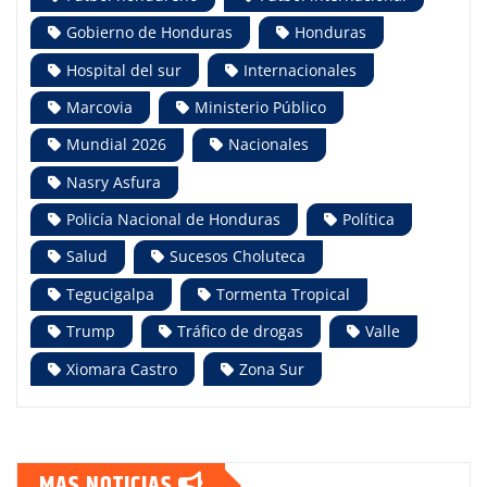
Gobierno de Honduras
Honduras
Hospital del sur
Internacionales
Marcovia
Ministerio Público
Mundial 2026
Nacionales
Nasry Asfura
Policía Nacional de Honduras
Política
Salud
Sucesos Choluteca
Tegucigalpa
Tormenta Tropical
Trump
Tráfico de drogas
Valle
Xiomara Castro
Zona Sur
MAS NOTICIAS