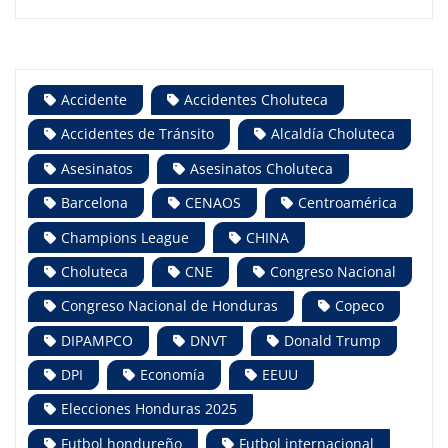
Accidente
Accidentes Choluteca
Accidentes de Tránsito
Alcaldía Choluteca
Asesinatos
Asesinatos Choluteca
Barcelona
CENAOS
Centroamérica
Champions League
CHINA
Choluteca
CNE
Congreso Nacional
Congreso Nacional de Honduras
Copeco
DIPAMPCO
DNVT
Donald Trump
DPI
Economía
EEUU
Elecciones Honduras 2025
Futbol hondureño
Futbol internacional