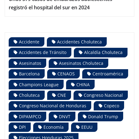
registró el hospital del sur en 2024
Accidente
Accidentes Choluteca
Accidentes de Tránsito
Alcaldía Choluteca
Asesinatos
Asesinatos Choluteca
Barcelona
CENAOS
Centroamérica
Champions League
CHINA
Choluteca
CNE
Congreso Nacional
Congreso Nacional de Honduras
Copeco
DIPAMPCO
DNVT
Donald Trump
DPI
Economía
EEUU
Elecciones Honduras 2025