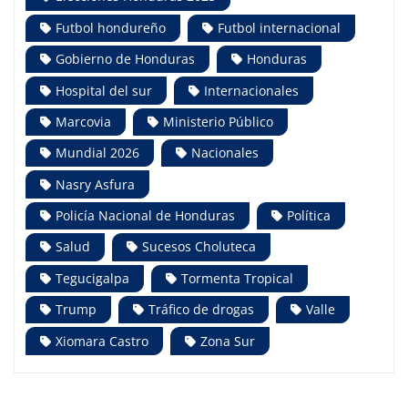
Futbol hondureño
Futbol internacional
Gobierno de Honduras
Honduras
Hospital del sur
Internacionales
Marcovia
Ministerio Público
Mundial 2026
Nacionales
Nasry Asfura
Policía Nacional de Honduras
Política
Salud
Sucesos Choluteca
Tegucigalpa
Tormenta Tropical
Trump
Tráfico de drogas
Valle
Xiomara Castro
Zona Sur