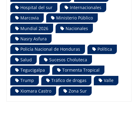
Hospital del sur
Internacionales
Marcovia
Ministerio Público
Mundial 2026
Nacionales
Nasry Asfura
Policía Nacional de Honduras
Política
Salud
Sucesos Choluteca
Tegucigalpa
Tormenta Tropical
Trump
Tráfico de drogas
Valle
Xiomara Castro
Zona Sur