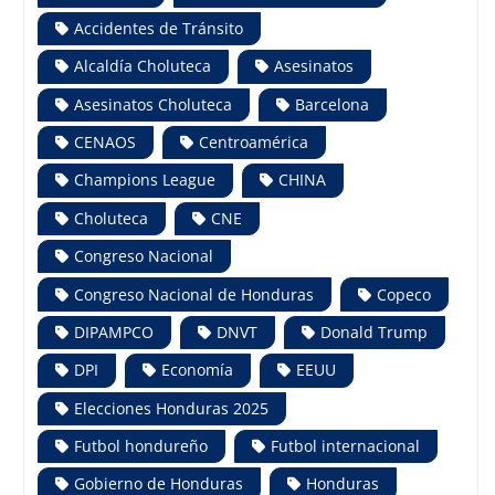
Accidentes de Tránsito
Alcaldía Choluteca
Asesinatos
Asesinatos Choluteca
Barcelona
CENAOS
Centroamérica
Champions League
CHINA
Choluteca
CNE
Congreso Nacional
Congreso Nacional de Honduras
Copeco
DIPAMPCO
DNVT
Donald Trump
DPI
Economía
EEUU
Elecciones Honduras 2025
Futbol hondureño
Futbol internacional
Gobierno de Honduras
Honduras