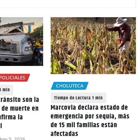
POLICIALES
CHOLUTECA
ránsito son la
Marcovia declara estado de
a de muerte en
emergencia por sequía, más
nfirma la
de 15 mil familias están
l
afectadas
Ago 5, 2026