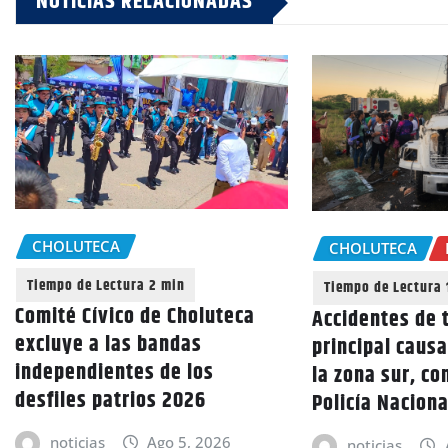
NOTICIAS RELACIONADAS
CHOLUTECA
CHOLUTECA
Comité Cívico de Choluteca
Accidentes de t
excluye a las bandas
principal caus
independientes de los
la zona sur, co
desfiles patrios 2026
Policía Naciona
noticias
Ago 5, 2026
noticias