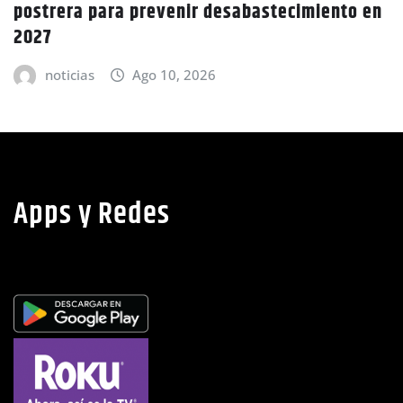
prevenir desabastecimiento en
noticias
A
Ago 10, 2026
Apps y Redes