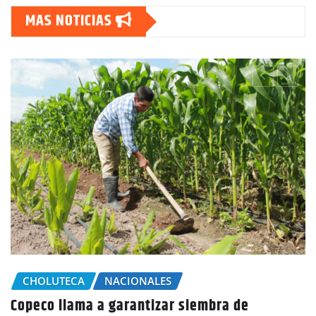
MAS NOTICIAS
CHOLUTECA
S
A disparos le q
NACIONALES
el municipio de
 garantizar siembra de