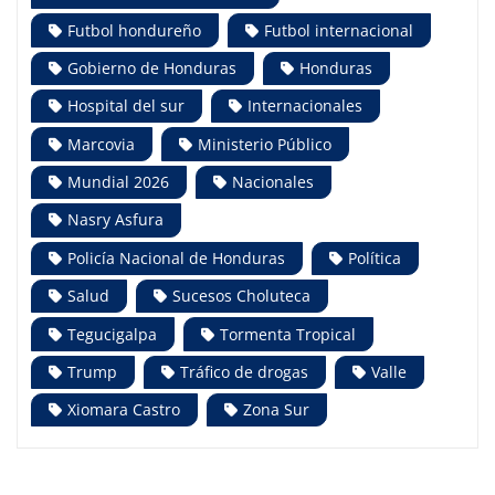
Futbol hondureño
Futbol internacional
Gobierno de Honduras
Honduras
Hospital del sur
Internacionales
Marcovia
Ministerio Público
Mundial 2026
Nacionales
Nasry Asfura
Policía Nacional de Honduras
Política
Salud
Sucesos Choluteca
Tegucigalpa
Tormenta Tropical
Trump
Tráfico de drogas
Valle
Xiomara Castro
Zona Sur