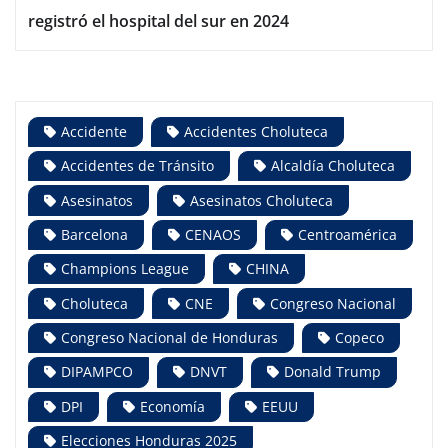
registró el hospital del sur en 2024
Accidente
Accidentes Choluteca
Accidentes de Tránsito
Alcaldía Choluteca
Asesinatos
Asesinatos Choluteca
Barcelona
CENAOS
Centroamérica
Champions League
CHINA
Choluteca
CNE
Congreso Nacional
Congreso Nacional de Honduras
Copeco
DIPAMPCO
DNVT
Donald Trump
DPI
Economía
EEUU
Elecciones Honduras 2025