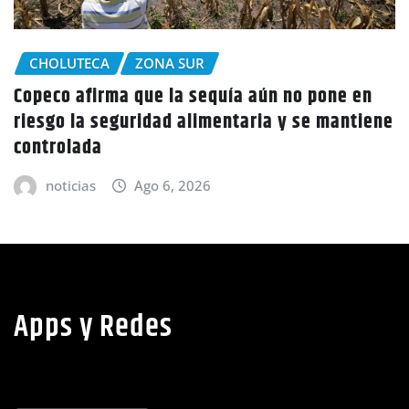
CHOLUTECA
ne en
Policía Nacional desaloja a campesinos
mantiene
tierras en El Tulito, Choluteca
noticias
Ago 6, 2026
Apps y Redes