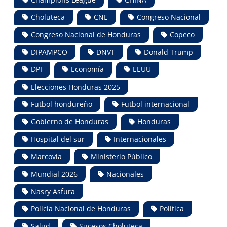
Choluteca
CNE
Congreso Nacional
Congreso Nacional de Honduras
Copeco
DIPAMPCO
DNVT
Donald Trump
DPI
Economía
EEUU
Elecciones Honduras 2025
Futbol hondureño
Futbol internacional
Gobierno de Honduras
Honduras
Hospital del sur
Internacionales
Marcovia
Ministerio Público
Mundial 2026
Nacionales
Nasry Asfura
Policía Nacional de Honduras
Política
Salud
Sucesos Choluteca