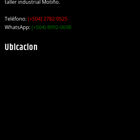
Choluteca, barrio Libertad, Ave. Bojorque contiguo a
taller industrial Motiño.
Teléfono:
(+504) 2782-0525
WhatsApp:
(+504) 8992-0698
Ubicacion