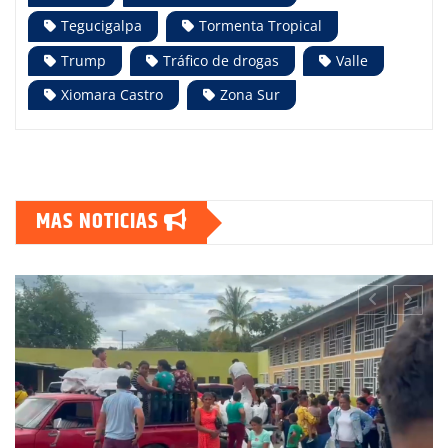
Tegucigalpa
Tormenta Tropical
Trump
Tráfico de drogas
Valle
Xiomara Castro
Zona Sur
MAS NOTICIAS