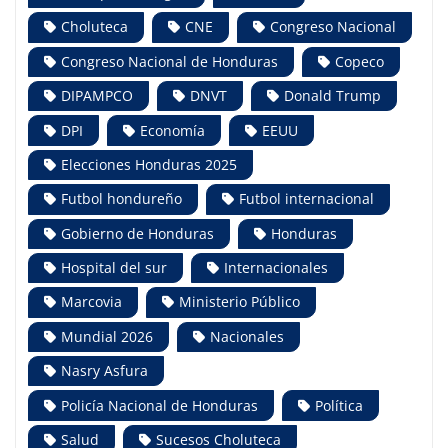
Choluteca
CNE
Congreso Nacional
Congreso Nacional de Honduras
Copeco
DIPAMPCO
DNVT
Donald Trump
DPI
Economía
EEUU
Elecciones Honduras 2025
Futbol hondureño
Futbol internacional
Gobierno de Honduras
Honduras
Hospital del sur
Internacionales
Marcovia
Ministerio Público
Mundial 2026
Nacionales
Nasry Asfura
Policía Nacional de Honduras
Política
Salud
Sucesos Choluteca