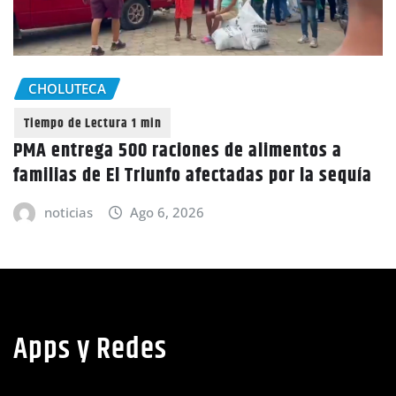
GOBIERNO HONDUR
aciones de alimentos a
unfo afectadas por la sequía
Honduras inicia nu
6, 2026
13 años sin datos 
noticias
Ago 6
Apps y Redes