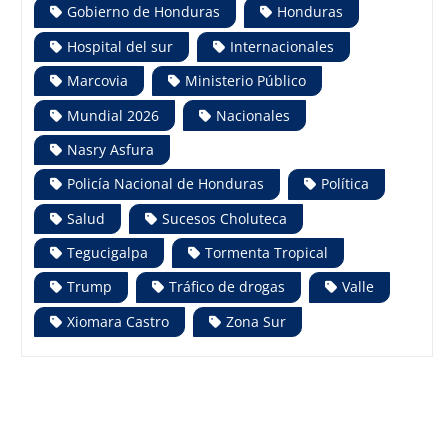
Gobierno de Honduras
Honduras
Hospital del sur
Internacionales
Marcovia
Ministerio Público
Mundial 2026
Nacionales
Nasry Asfura
Policía Nacional de Honduras
Política
Salud
Sucesos Choluteca
Tegucigalpa
Tormenta Tropical
Trump
Tráfico de drogas
Valle
Xiomara Castro
Zona Sur