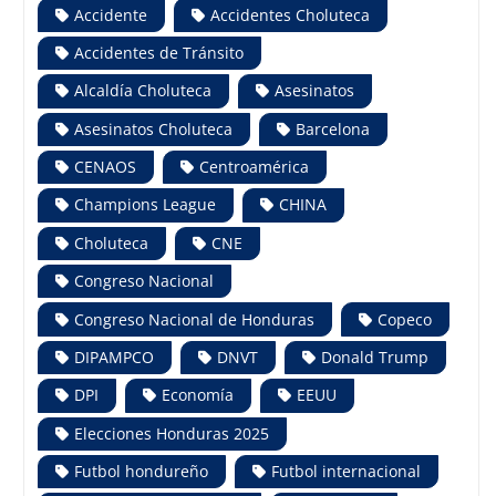
Accidente
Accidentes Choluteca
Accidentes de Tránsito
Alcaldía Choluteca
Asesinatos
Asesinatos Choluteca
Barcelona
CENAOS
Centroamérica
Champions League
CHINA
Choluteca
CNE
Congreso Nacional
Congreso Nacional de Honduras
Copeco
DIPAMPCO
DNVT
Donald Trump
DPI
Economía
EEUU
Elecciones Honduras 2025
Futbol hondureño
Futbol internacional