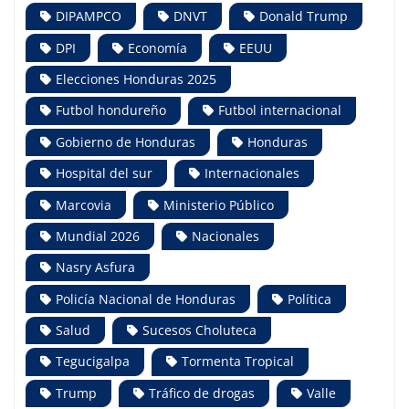
DIPAMPCO
DNVT
Donald Trump
DPI
Economía
EEUU
Elecciones Honduras 2025
Futbol hondureño
Futbol internacional
Gobierno de Honduras
Honduras
Hospital del sur
Internacionales
Marcovia
Ministerio Público
Mundial 2026
Nacionales
Nasry Asfura
Policía Nacional de Honduras
Política
Salud
Sucesos Choluteca
Tegucigalpa
Tormenta Tropical
Trump
Tráfico de drogas
Valle