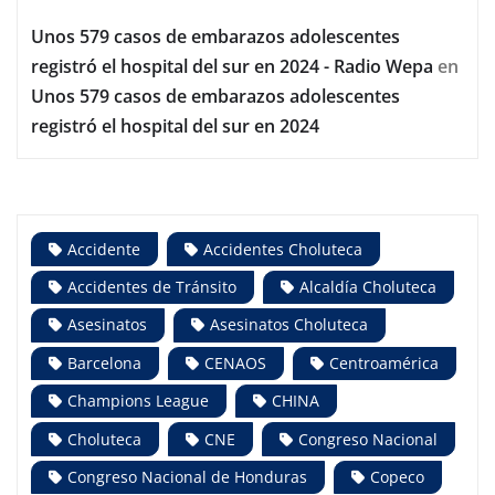
Unos 579 casos de embarazos adolescentes
registró el hospital del sur en 2024 - Radio Wepa
en
Unos 579 casos de embarazos adolescentes
registró el hospital del sur en 2024
Accidente
Accidentes Choluteca
Accidentes de Tránsito
Alcaldía Choluteca
Asesinatos
Asesinatos Choluteca
Barcelona
CENAOS
Centroamérica
Champions League
CHINA
Choluteca
CNE
Congreso Nacional
Congreso Nacional de Honduras
Copeco