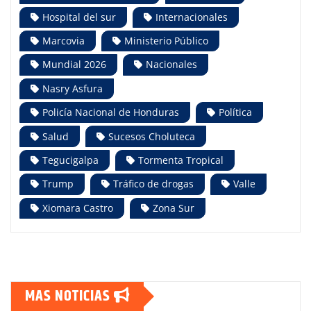
Hospital del sur
Internacionales
Marcovia
Ministerio Público
Mundial 2026
Nacionales
Nasry Asfura
Policía Nacional de Honduras
Política
Salud
Sucesos Choluteca
Tegucigalpa
Tormenta Tropical
Trump
Tráfico de drogas
Valle
Xiomara Castro
Zona Sur
MAS NOTICIAS