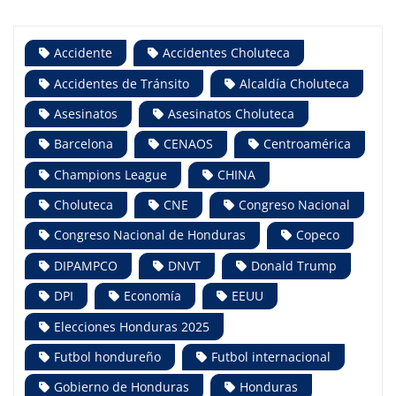
Accidente
Accidentes Choluteca
Accidentes de Tránsito
Alcaldía Choluteca
Asesinatos
Asesinatos Choluteca
Barcelona
CENAOS
Centroamérica
Champions League
CHINA
Choluteca
CNE
Congreso Nacional
Congreso Nacional de Honduras
Copeco
DIPAMPCO
DNVT
Donald Trump
DPI
Economía
EEUU
Elecciones Honduras 2025
Futbol hondureño
Futbol internacional
Gobierno de Honduras
Honduras