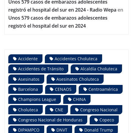
Unos 579 casos de embarazos adolescentes
registró el hospital del sur en 2024 - Radio Wepa
en
Unos 579 casos de embarazos adolescentes
registró el hospital del sur en 2024
Accidente
Accidentes Choluteca
Accidentes de Tránsito
Alcaldía Choluteca
Asesinatos
Asesinatos Choluteca
Barcelona
CENAOS
Centroamérica
Champions League
CHINA
Choluteca
CNE
Congreso Nacional
Congreso Nacional de Honduras
Copeco
DIPAMPCO
DNVT
Donald Trump