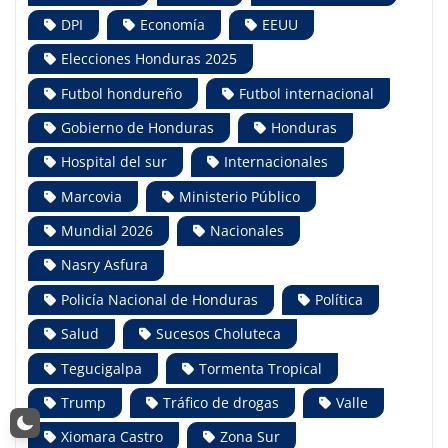
DPI
Economía
EEUU
Elecciones Honduras 2025
Futbol hondureño
Futbol internacional
Gobierno de Honduras
Honduras
Hospital del sur
Internacionales
Marcovia
Ministerio Público
Mundial 2026
Nacionales
Nasry Asfura
Policía Nacional de Honduras
Política
Salud
Sucesos Choluteca
Tegucigalpa
Tormenta Tropical
Trump
Tráfico de drogas
Valle
Xiomara Castro
Zona Sur