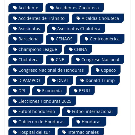
Accidente
Accidentes Choluteca
Accidentes de Tránsito
Alcaldía Choluteca
Asesinatos
Asesinatos Choluteca
Barcelona
CENAOS
Centroamérica
Champions League
CHINA
Choluteca
CNE
Congreso Nacional
Congreso Nacional de Honduras
Copeco
DIPAMPCO
DNVT
Donald Trump
DPI
Economía
EEUU
Elecciones Honduras 2025
Futbol hondureño
Futbol internacional
Gobierno de Honduras
Honduras
Hospital del sur
Internacionales