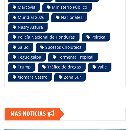
Marcovia
Ministerio Público
Mundial 2026
Nacionales
Nasry Asfura
Policía Nacional de Honduras
Política
Salud
Sucesos Choluteca
Tegucigalpa
Tormenta Tropical
Trump
Tráfico de drogas
Valle
Xiomara Castro
Zona Sur
MAS NOTICIAS