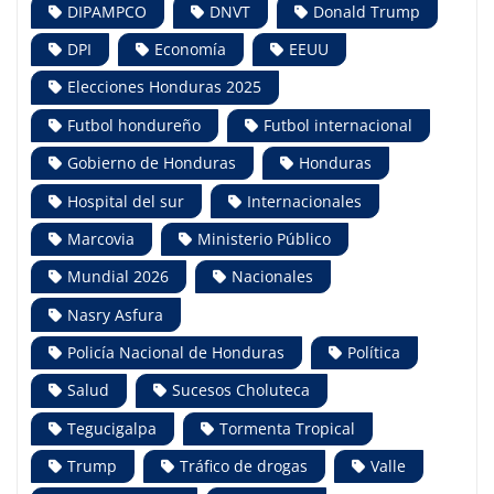
DIPAMPCO
DNVT
Donald Trump
DPI
Economía
EEUU
Elecciones Honduras 2025
Futbol hondureño
Futbol internacional
Gobierno de Honduras
Honduras
Hospital del sur
Internacionales
Marcovia
Ministerio Público
Mundial 2026
Nacionales
Nasry Asfura
Policía Nacional de Honduras
Política
Salud
Sucesos Choluteca
Tegucigalpa
Tormenta Tropical
Trump
Tráfico de drogas
Valle