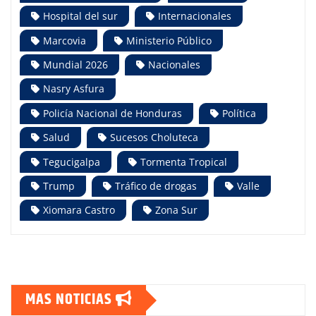
Hospital del sur
Internacionales
Marcovia
Ministerio Público
Mundial 2026
Nacionales
Nasry Asfura
Policía Nacional de Honduras
Política
Salud
Sucesos Choluteca
Tegucigalpa
Tormenta Tropical
Trump
Tráfico de drogas
Valle
Xiomara Castro
Zona Sur
MAS NOTICIAS