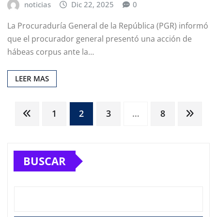
noticias
Dic 22, 2025
0
La Procuraduría General de la República (PGR) informó
que el procurador general presentó una acción de
hábeas corpus ante la…
LEER MAS
Paginación
1
2
3
…
8
de
BUSCAR
entradas