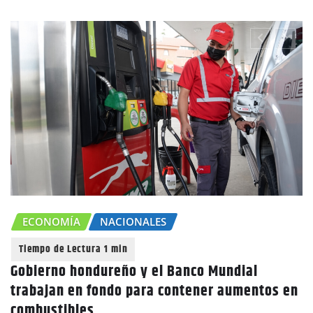
NOMÍA
NACIONALES
CHOL
rno hondureño y el Banco Mundial
jan en fondo para contener aumentos en
Canícu
stibles