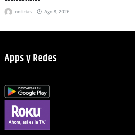
advier
icias
Ago 8, 2026
noti
Apps y Redes