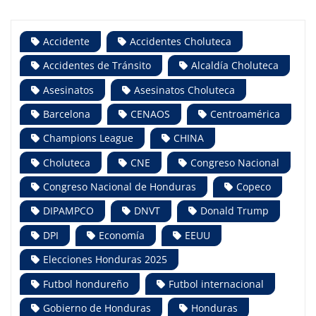
Accidente
Accidentes Choluteca
Accidentes de Tránsito
Alcaldía Choluteca
Asesinatos
Asesinatos Choluteca
Barcelona
CENAOS
Centroamérica
Champions League
CHINA
Choluteca
CNE
Congreso Nacional
Congreso Nacional de Honduras
Copeco
DIPAMPCO
DNVT
Donald Trump
DPI
Economía
EEUU
Elecciones Honduras 2025
Futbol hondureño
Futbol internacional
Gobierno de Honduras
Honduras