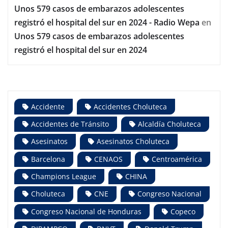
Unos 579 casos de embarazos adolescentes
registró el hospital del sur en 2024 - Radio Wepa
en
Unos 579 casos de embarazos adolescentes
registró el hospital del sur en 2024
Accidente
Accidentes Choluteca
Accidentes de Tránsito
Alcaldía Choluteca
Asesinatos
Asesinatos Choluteca
Barcelona
CENAOS
Centroamérica
Champions League
CHINA
Choluteca
CNE
Congreso Nacional
Congreso Nacional de Honduras
Copeco