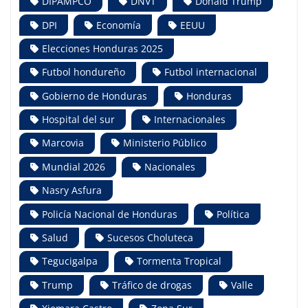
DIPAMPCO
DNVT
Donald Trump
DPI
Economía
EEUU
Elecciones Honduras 2025
Futbol hondureño
Futbol internacional
Gobierno de Honduras
Honduras
Hospital del sur
Internacionales
Marcovia
Ministerio Público
Mundial 2026
Nacionales
Nasry Asfura
Policía Nacional de Honduras
Política
Salud
Sucesos Choluteca
Tegucigalpa
Tormenta Tropical
Trump
Tráfico de drogas
Valle