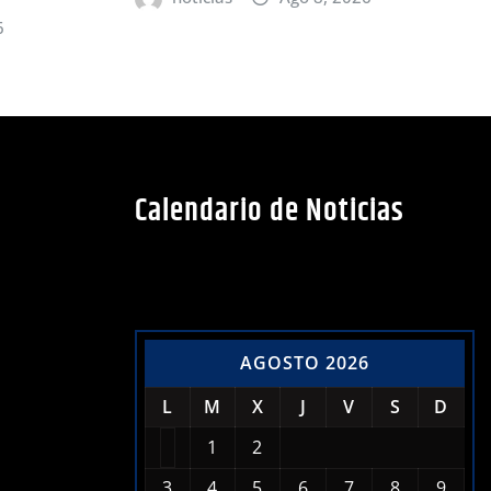
6
Calendario de Noticias
AGOSTO 2026
L
M
X
J
V
S
D
1
2
3
4
5
6
7
8
9