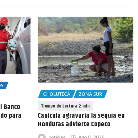
ES
CHOLUTECA
ZONA SUR
l Banco
ndo para
Canícula agravaría la sequía en
Honduras advierte Copeco
noticias
Ago 8, 2026