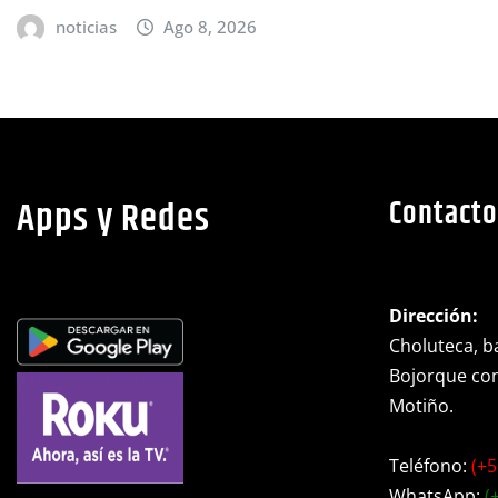
noticias
Ago 8, 2026
Apps y Redes
Contacto
Dirección:
Choluteca, ba
Bojorque cont
Motiño.
Teléfono:
(+5
WhatsApp:
(