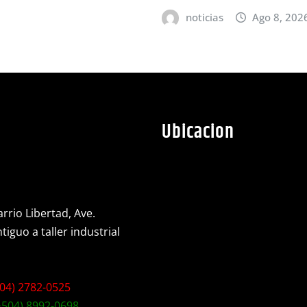
noticias
Ago 8, 202
Ubicacion
rrio Libertad, Ave.
iguo a taller industrial
04) 2782-0525
+504) 8992-0698