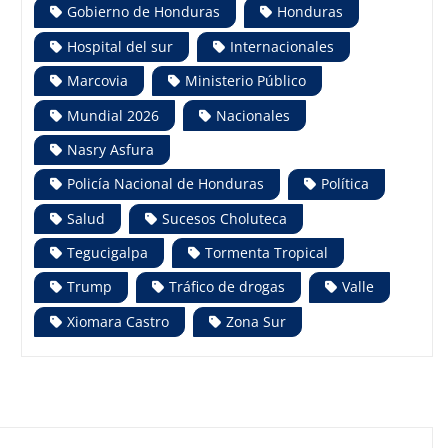
Gobierno de Honduras
Honduras
Hospital del sur
Internacionales
Marcovia
Ministerio Público
Mundial 2026
Nacionales
Nasry Asfura
Policía Nacional de Honduras
Política
Salud
Sucesos Choluteca
Tegucigalpa
Tormenta Tropical
Trump
Tráfico de drogas
Valle
Xiomara Castro
Zona Sur