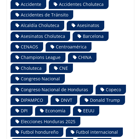
Accidente
Accidentes Choluteca
Accidentes de Tránsito
Alcaldía Choluteca
Asesinatos
Asesinatos Choluteca
Barcelona
CENAOS
Centroamérica
Champions League
CHINA
Choluteca
CNE
Congreso Nacional
Congreso Nacional de Honduras
Copeco
DIPAMPCO
DNVT
Donald Trump
DPI
Economía
EEUU
Elecciones Honduras 2025
Futbol hondureño
Futbol internacional