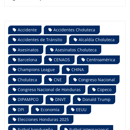
Accidente
Accidentes Choluteca
Accidentes de Tránsito
Alcaldía Choluteca
Asesinatos
Asesinatos Choluteca
Barcelona
CENAOS
Centroamérica
Champions League
CHINA
Choluteca
CNE
Congreso Nacional
Congreso Nacional de Honduras
Copeco
DIPAMPCO
DNVT
Donald Trump
DPI
Economía
EEUU
Elecciones Honduras 2025
Futbol hondureño
Futbol internacional