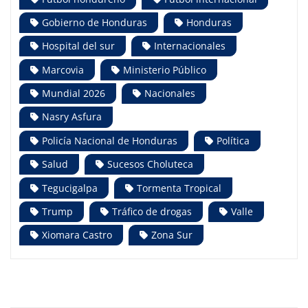
Gobierno de Honduras
Honduras
Hospital del sur
Internacionales
Marcovia
Ministerio Público
Mundial 2026
Nacionales
Nasry Asfura
Policía Nacional de Honduras
Política
Salud
Sucesos Choluteca
Tegucigalpa
Tormenta Tropical
Trump
Tráfico de drogas
Valle
Xiomara Castro
Zona Sur