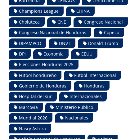
Barcelona
CENAOS
Centroamérica
Champions League
CHINA
Choluteca
CNE
Congreso Nacional
Congreso Nacional de Honduras
Copeco
DIPAMPCO
DNVT
Donald Trump
DPI
Economía
EEUU
Elecciones Honduras 2025
Futbol hondureño
Futbol internacional
Gobierno de Honduras
Honduras
Hospital del sur
Internacionales
Marcovia
Ministerio Público
Mundial 2026
Nacionales
Nasry Asfura