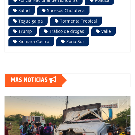
Policía Nacional de Honduras
Política
Salud
Sucesos Choluteca
Tegucigalpa
Tormenta Tropical
Trump
Tráfico de drogas
Valle
Xiomara Castro
Zona Sur
MAS NOTICIAS