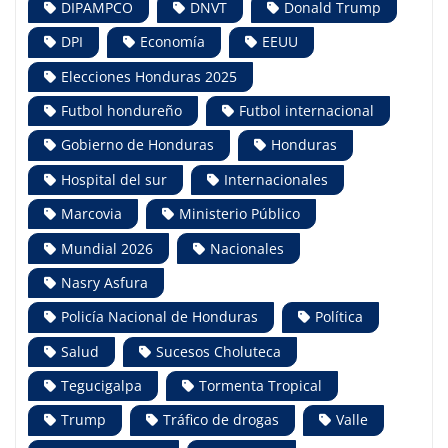
DIPAMPCO
DNVT
Donald Trump
DPI
Economía
EEUU
Elecciones Honduras 2025
Futbol hondureño
Futbol internacional
Gobierno de Honduras
Honduras
Hospital del sur
Internacionales
Marcovia
Ministerio Público
Mundial 2026
Nacionales
Nasry Asfura
Policía Nacional de Honduras
Política
Salud
Sucesos Choluteca
Tegucigalpa
Tormenta Tropical
Trump
Tráfico de drogas
Valle