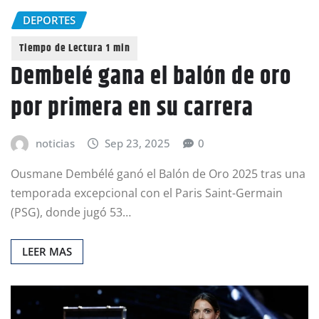
DEPORTES
Dembelé gana el balón de oro
por primera en su carrera
noticias
Sep 23, 2025
0
Ousmane Dembélé ganó el Balón de Oro 2025 tras una
temporada excepcional con el Paris Saint-Germain
(PSG), donde jugó 53…
LEER MAS