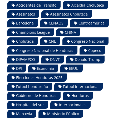
Accidentes de Tránsito
Alcaldía Choluteca
Asesinatos
Asesinatos Choluteca
Barcelona
CENAOS
Centroamérica
Champions League
CHINA
Choluteca
CNE
Congreso Nacional
Congreso Nacional de Honduras
Copeco
DIPAMPCO
DNVT
Donald Trump
DPI
Economía
EEUU
Elecciones Honduras 2025
Futbol hondureño
Futbol internacional
Gobierno de Honduras
Honduras
Hospital del sur
Internacionales
Marcovia
Ministerio Público