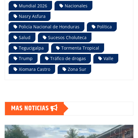
Mundial 2026
Nacionales
Nasry Asfura
Policía Nacional de Honduras
Política
Salud
Sucesos Choluteca
Tegucigalpa
Tormenta Tropical
Trump
Tráfico de drogas
Valle
Xiomara Castro
Zona Sur
MAS NOTICIAS