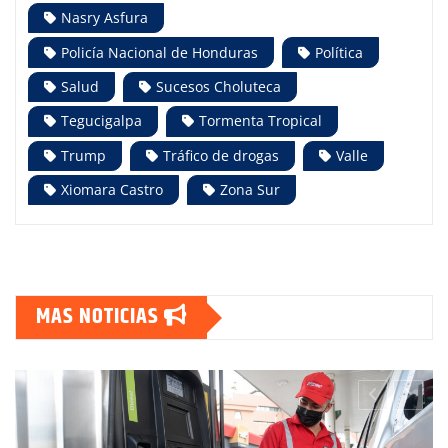
Nasry Asfura
Policía Nacional de Honduras
Política
Salud
Sucesos Choluteca
Tegucigalpa
Tormenta Tropical
Trump
Tráfico de drogas
Valle
Xiomara Castro
Zona Sur
MAS NOTICIAS