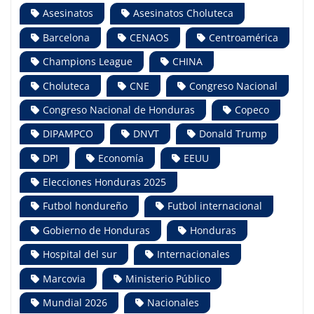
Asesinatos
Asesinatos Choluteca
Barcelona
CENAOS
Centroamérica
Champions League
CHINA
Choluteca
CNE
Congreso Nacional
Congreso Nacional de Honduras
Copeco
DIPAMPCO
DNVT
Donald Trump
DPI
Economía
EEUU
Elecciones Honduras 2025
Futbol hondureño
Futbol internacional
Gobierno de Honduras
Honduras
Hospital del sur
Internacionales
Marcovia
Ministerio Público
Mundial 2026
Nacionales