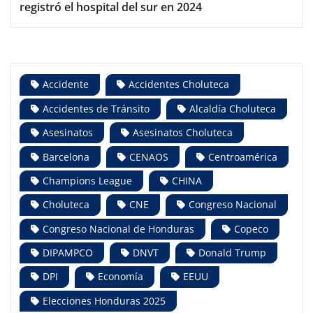
registró el hospital del sur en 2024
Accidente
Accidentes Choluteca
Accidentes de Tránsito
Alcaldía Choluteca
Asesinatos
Asesinatos Choluteca
Barcelona
CENAOS
Centroamérica
Champions League
CHINA
Choluteca
CNE
Congreso Nacional
Congreso Nacional de Honduras
Copeco
DIPAMPCO
DNVT
Donald Trump
DPI
Economía
EEUU
Elecciones Honduras 2025