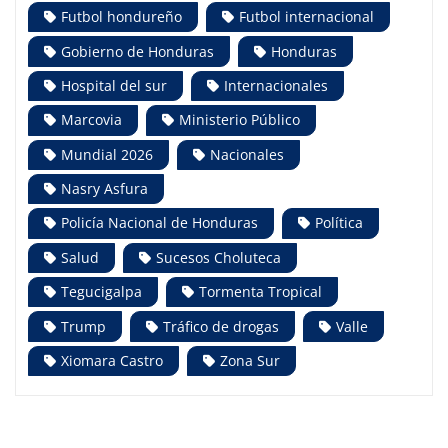
Futbol hondureño
Futbol internacional
Gobierno de Honduras
Honduras
Hospital del sur
Internacionales
Marcovia
Ministerio Público
Mundial 2026
Nacionales
Nasry Asfura
Policía Nacional de Honduras
Política
Salud
Sucesos Choluteca
Tegucigalpa
Tormenta Tropical
Trump
Tráfico de drogas
Valle
Xiomara Castro
Zona Sur