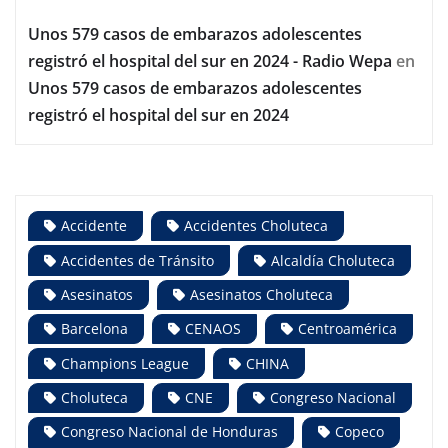
Unos 579 casos de embarazos adolescentes
registró el hospital del sur en 2024 - Radio Wepa
en
Unos 579 casos de embarazos adolescentes
registró el hospital del sur en 2024
Accidente
Accidentes Choluteca
Accidentes de Tránsito
Alcaldía Choluteca
Asesinatos
Asesinatos Choluteca
Barcelona
CENAOS
Centroamérica
Champions League
CHINA
Choluteca
CNE
Congreso Nacional
Congreso Nacional de Honduras
Copeco