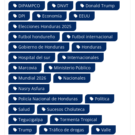
DIPAMPCO
DNVT
Donald Trump
DPI
Economía
EEUU
Elecciones Honduras 2025
Futbol hondureño
Futbol internacional
Gobierno de Honduras
Honduras
Hospital del sur
Internacionales
Marcovia
Ministerio Público
Mundial 2026
Nacionales
Nasry Asfura
Policía Nacional de Honduras
Política
Salud
Sucesos Choluteca
Tegucigalpa
Tormenta Tropical
Trump
Tráfico de drogas
Valle